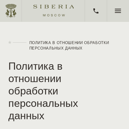
HOME
ПОЛИТИКА В ОТНОШЕНИИ ОБРАБОТКИ
ПЕРСОНАЛЬНЫХ ДАННЫХ
BATHS
Политика в
CORPORATE EVENTS
отношении
KITCHEN
обработки
ABOUT SIBERIA
персональных
CERTIFICATES
данных
BATH CLUB
AWARDS AND MEDIA